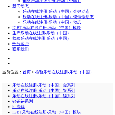
铜材乐动在线注册-乐动（中国）
新闻动态
乐动在线注册-乐动（中国）金银动态
乐动在线注册-乐动（中国）镍铜锡动态
乐动在线注册-乐动（中国）动态
IGBT乐动在线注册-乐动（中国）模块
生产乐动在线注册-乐动（中国）
检验乐动在线注册-乐动（中国）
部分客户
联系我们
当前位置：
首页
>
检验乐动在线注册-乐动（中国）
乐动在线注册-乐动（中国）金系列
乐动在线注册-乐动（中国）银系列
乐动在线注册-乐动（中国）镍系列
镀锡铋系列
回流锡
IGBT乐动在线注册-乐动（中国）模块