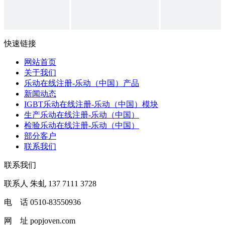
快速链接
网站首页
关于我们
乐动在线注册-乐动（中国）产品
新闻动态
IGBT乐动在线注册-乐动（中国）模块
生产乐动在线注册-乐动（中国）
检验乐动在线注册-乐动（中国）
部分客户
联系我们
联系我们
联系人
朱虬 137 7111 3728
电 话
0510-83550936
网 址
popjoven.com