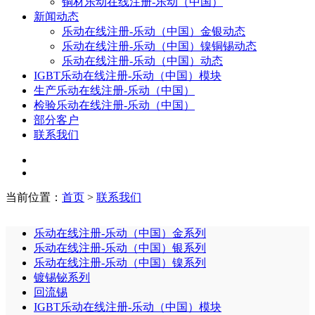
铜材乐动在线注册-乐动（中国）
新闻动态
乐动在线注册-乐动（中国）金银动态
乐动在线注册-乐动（中国）镍铜锡动态
乐动在线注册-乐动（中国）动态
IGBT乐动在线注册-乐动（中国）模块
生产乐动在线注册-乐动（中国）
检验乐动在线注册-乐动（中国）
部分客户
联系我们
当前位置：
首页
>
联系我们
乐动在线注册-乐动（中国）金系列
乐动在线注册-乐动（中国）银系列
乐动在线注册-乐动（中国）镍系列
镀锡铋系列
回流锡
IGBT乐动在线注册-乐动（中国）模块