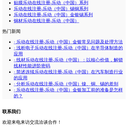
贴膜乐动在线注册-乐动（中国）系列
乐动在线注册-乐动（中国）锡铜系列
乐动在线注册-乐动（中国）金银锡系列
铜材乐动在线注册-乐动（中国）
热门新闻
· 乐动在线注册-乐动（中国）金银常见问题及处理方法
· 浅析电子乐动在线注册-乐动（中国）在半导体制造的
应用
· 线材乐动在线注册-乐动（中国）：以核心价值，解锁
线材性能进阶密码
· 简述连续乐动在线注册-乐动（中国）在汽车制造行业
的应用
· 分析乐动在线注册-乐动（中国）镍、铜、锡的差别
· 乐动在线注册-乐动（中国）金银加工前的准备是怎样
的？
联系我们
欢迎来电来访交流洽谈合作！