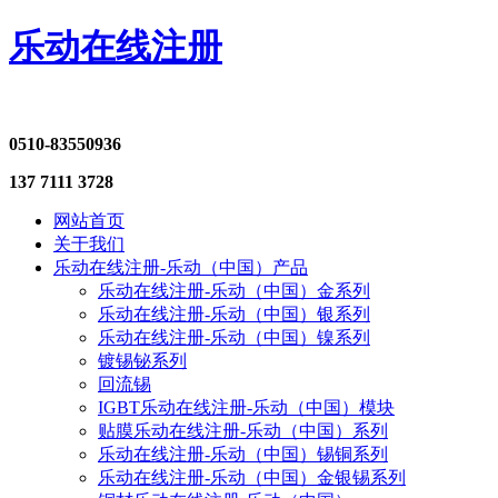
乐动在线注册
0510-83550936
137 7111 3728
网站首页
关于我们
乐动在线注册-乐动（中国）产品
乐动在线注册-乐动（中国）金系列
乐动在线注册-乐动（中国）银系列
乐动在线注册-乐动（中国）镍系列
镀锡铋系列
回流锡
IGBT乐动在线注册-乐动（中国）模块
贴膜乐动在线注册-乐动（中国）系列
乐动在线注册-乐动（中国）锡铜系列
乐动在线注册-乐动（中国）金银锡系列