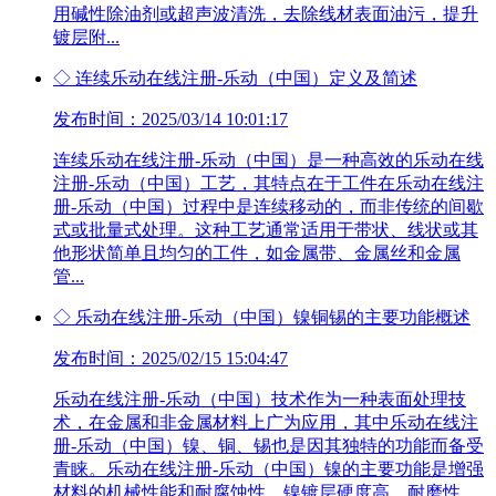
用碱性除油剂或超声波清洗，去除线材表面油污，提升
镀层附...
◇ 连续乐动在线注册-乐动（中国）定义及简述
发布时间：2025/03/14 10:01:17
连续乐动在线注册-乐动（中国）是一种高效的乐动在线
注册-乐动（中国）工艺，其特点在于工件在乐动在线注
册-乐动（中国）过程中是连续移动的，而非传统的间歇
式或批量式处理。这种工艺通常适用于带状、线状或其
他形状简单且均匀的工件，如金属带、金属丝和金属
管...
◇ 乐动在线注册-乐动（中国）镍铜锡的主要功能概述
发布时间：2025/02/15 15:04:47
乐动在线注册-乐动（中国）技术作为一种表面处理技
术，在金属和非金属材料上广为应用，其中乐动在线注
册-乐动（中国）镍、铜、锡也是因其独特的功能而备受
青睐。乐动在线注册-乐动（中国）镍的主要功能是增强
材料的机械性能和耐腐蚀性。镍镀层硬度高、耐磨性